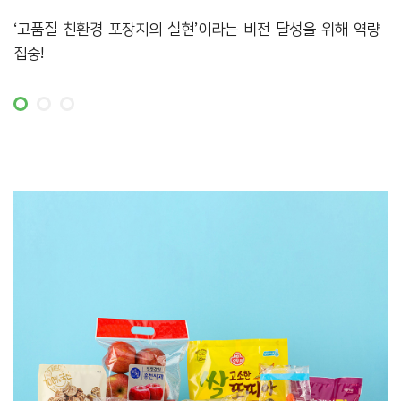
전
‘고품질 친환경 포장지의 실현’이라는 비전 달성을 위해 역량
고
집중!
템