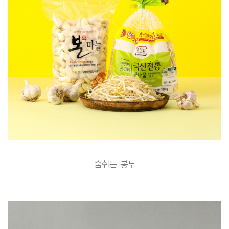
숨쉬는 봉투